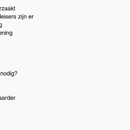
rzaakt
isers zijn er
g
ening
 nodig?
aarder